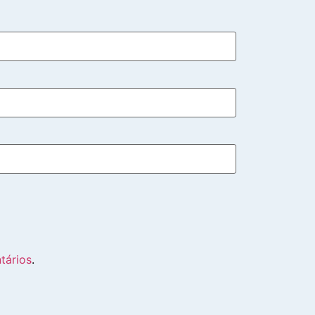
tários
.