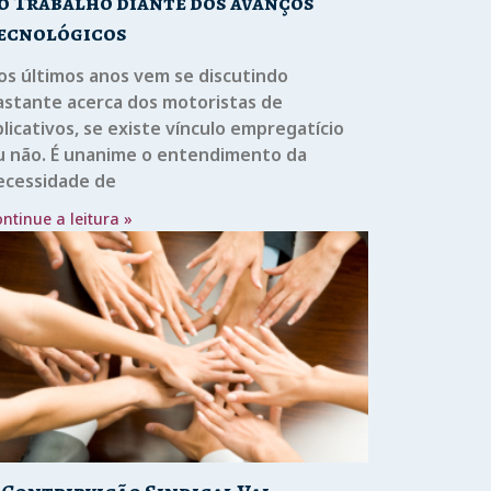
o Trabalho diante dos avanços
ecnológicos
os últimos anos vem se discutindo
astante acerca dos motoristas de
licativos, se existe vínculo empregatício
u não. É unanime o entendimento da
ecessidade de
ntinue a leitura »