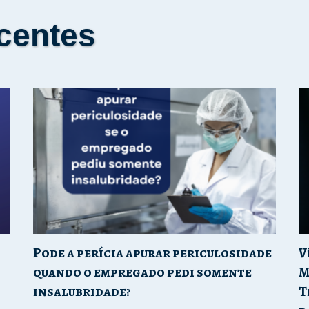
centes
Pode a perícia apurar periculosidade
V
quando o empregado pedi somente
M
insalubridade?
T