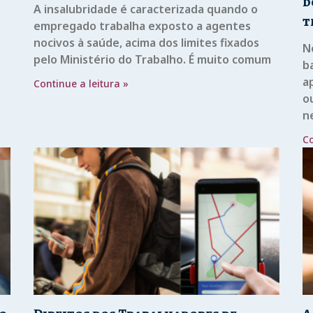
d
A insalubridade é caracterizada quando o
t
empregado trabalha exposto a agentes
nocivos à saúde, acima dos limites fixados
N
pelo Ministério do Trabalho. É muito comum
b
ap
Continue a leitura »
o
n
Co