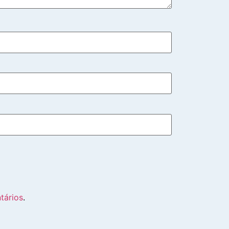
tários
.