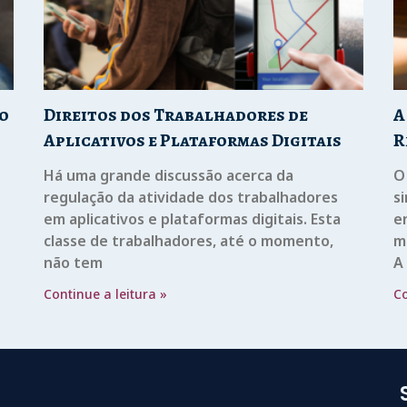
so
Direitos dos Trabalhadores de
A
Aplicativos e Plataformas Digitais
R
Há uma grande discussão acerca da
O
regulação da atividade dos trabalhadores
s
3
em aplicativos e plataformas digitais. Esta
e
classe de trabalhadores, até o momento,
m
não tem
A
Continue a leitura »
Co