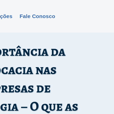
ações
Fale Conosco
ortância da
cacia nas
resas de
ia – O que as