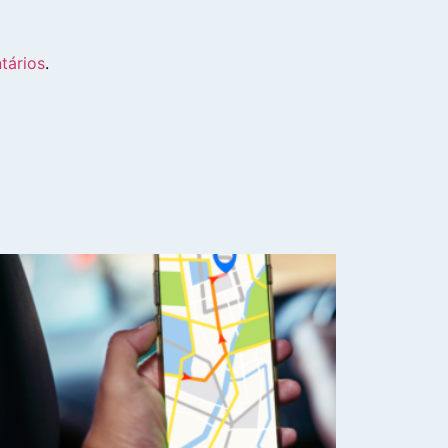
tários
.