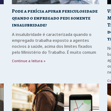
Pode a perícia apurar periculosidade
V
quando o empregado pedi somente
M
insalubridade?
T
d
A insalubridade é caracterizada quando o
t
empregado trabalha exposto a agentes
nocivos à saúde, acima dos limites fixados
N
pelo Ministério do Trabalho. É muito comum
b
ap
Continue a leitura »
o
n
Co