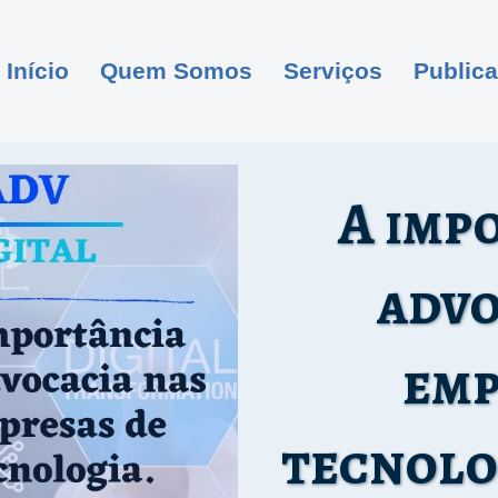
Início
Quem Somos
Serviços
Public
A imp
advo
emp
tecnolog