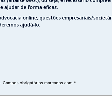
as (análise swot), ou seja, é necessário compr
e ajudar de forma eficaz.
dvocacia online, questões empresariais/societári
deremos ajudá-lo.
.
Campos obrigatórios marcados com
*